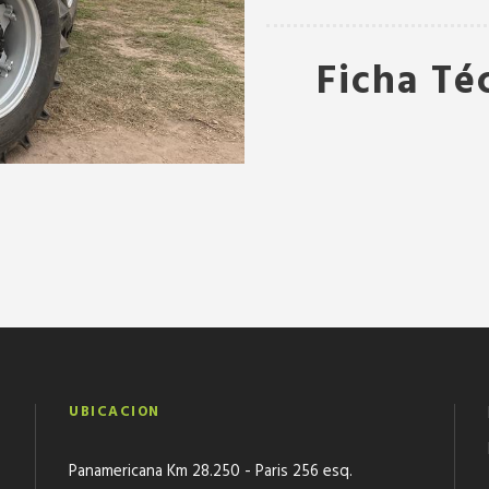
Ficha Té
UBICACION
Panamericana Km 28.250 - Paris 256 esq.