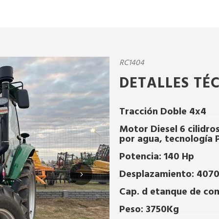
RC1404
DETALLES TÉ
Tracción Doble 4x4
Motor Diesel 6 cilidro
por agua, tecnología P
Potencia: 140 Hp
Desplazamiento: 407
Cap. d etanque de com
Peso: 3750Kg